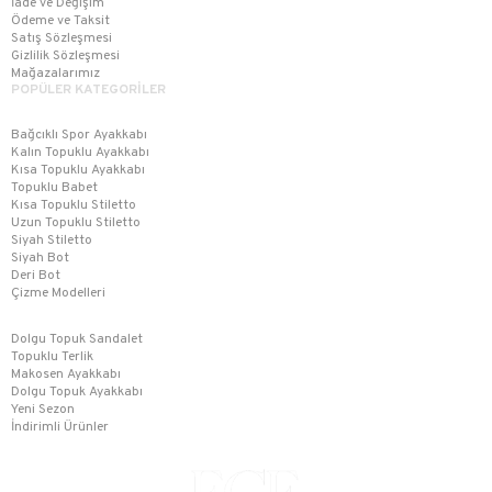
İade ve Değişim
Ödeme ve Taksit
Satış Sözleşmesi
Gizlilik Sözleşmesi
Mağazalarımız
POPÜLER KATEGORİLER
Bağcıklı Spor Ayakkabı
Kalın Topuklu Ayakkabı
Kısa Topuklu Ayakkabı
Topuklu Babet
Kısa Topuklu Stiletto
Uzun Topuklu Stiletto
Siyah Stiletto
Siyah Bot
Deri Bot
Çizme Modelleri
Dolgu Topuk Sandalet
Topuklu Terlik
Makosen Ayakkabı
Dolgu Topuk Ayakkabı
Yeni Sezon
İndirimli Ürünler