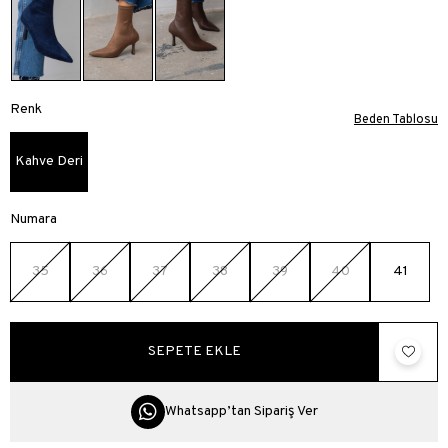
Renk
Beden Tablosu
Kahve Deri
Numara
35
36
37
38
39
40
41
Whatsapp’tan Sipariş Ver