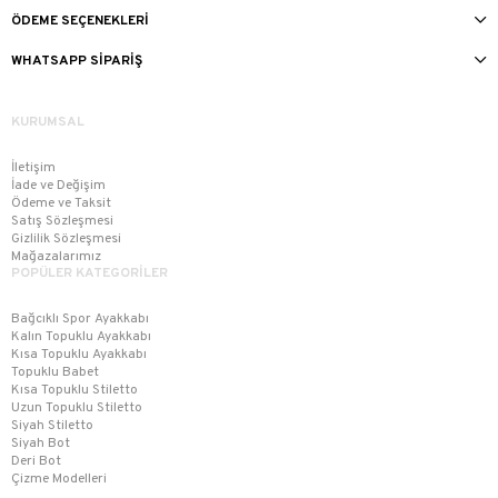
ÖDEME SEÇENEKLERI
WHATSAPP SIPARIŞ
KURUMSAL
İletişim
İade ve Değişim
Ödeme ve Taksit
Satış Sözleşmesi
Gizlilik Sözleşmesi
Mağazalarımız
POPÜLER KATEGORİLER
Bağcıklı Spor Ayakkabı
Kalın Topuklu Ayakkabı
Kısa Topuklu Ayakkabı
Topuklu Babet
Kısa Topuklu Stiletto
Uzun Topuklu Stiletto
Siyah Stiletto
Siyah Bot
Deri Bot
Çizme Modelleri