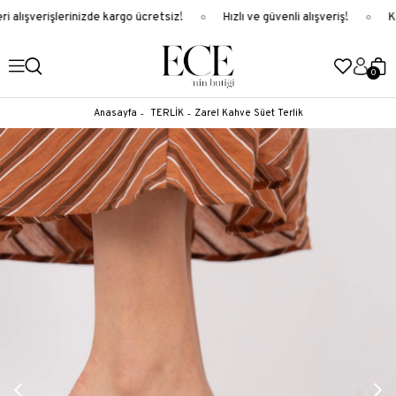
 alışverişlerinizde kargo ücretsiz!
Hızlı ve güvenli alışveriş!
Ka
0
Anasayfa
TERLİK
Zarel Kahve Süet Terlik