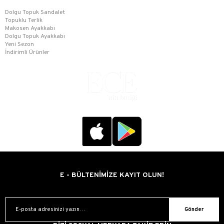
Dolgu Topuk Sandalet
Topuklu Terlik
Makosen Ayakkabı
Dolgu Topuk Ayakkabı
Yeni Sezon
İndirimli Ürünler
E - BÜLTENİMİZE KAYIT OLUN!
Gönder