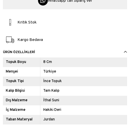
Whatsapp’tan Sipariş Ver
Kritik Stok
Kargo Bedava
ÜRÜN ÖZELLIKLERI
Topuk Boyu
8 Cm
Menşei
Türkiye
Topuk Tipi
İnce Topuk
Kalıp Bilgisi
Tam Kalıp
Dış Malzeme
İthal Suni
İç Malzeme
Hakiki Deri
Taban Materyal
Jurdan