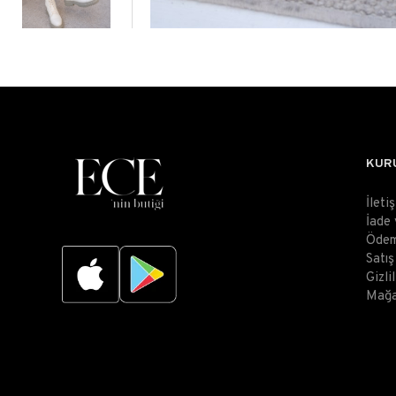
KUR
İleti
İade
Ödem
Satı
Gizli
Mağa