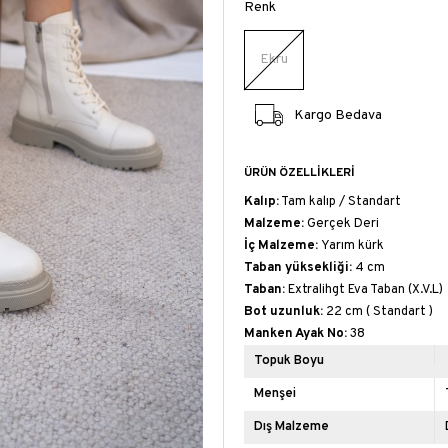
Renk
Ekru
Kargo Bedava
ÜRÜN ÖZELLIKLERI
Kalıp:
Tam kalıp / Standart
Malzeme:
Gerçek Deri
İç Malzeme:
Yarım kürk
Taban yüksekliği:
4 cm
Taban:
Extralihgt Eva Taban (X.V.L)
Bot uzunluk:
22 cm ( Standart )
Manken Ayak No:
38
Topuk Boyu
Menşei
Dış Malzeme