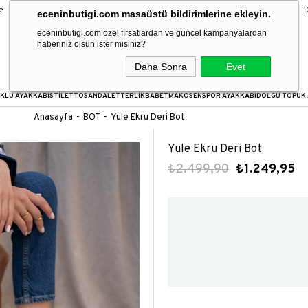
9 Taksit Fırsatı
16:00’a kadar verilen siparişler aynı gün kargoda!
1000
eceninbutigi.com masaüstü bildirimlerine ekleyin.
eceninbutigi.com özel fırsatlardan ve güncel kampanyalardan
haberiniz olsun ister misiniz?
Daha Sonra
Evet
KLU AYAKKABI
STİLETTO
SANDALET
TERLİK
BABET
MAKOSEN
SPOR AYAKKABI
DOLGU TOPUK 
Anasayfa
BOT
Yule Ekru Deri Bot
Yule Ekru Deri Bot
₺2.499,90
₺1.249,95