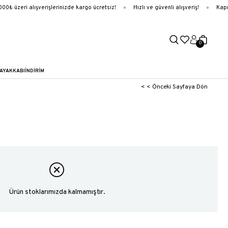
₺ üzeri alışverişlerinizde kargo ücretsiz!
Hızlı ve güvenli alışveriş!
Kapıd
0
AYAKKABI
İNDİRİM
< < Önceki Sayfaya Dön
Ürün stoklarımızda kalmamıştır.