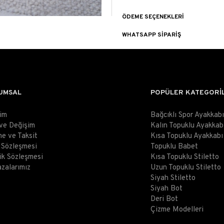
ÖDEME SEÇENEKLERI
WHATSAPP SIPARIŞ
UMSAL
POPÜLER KATEGORİ
şim
Bağcıklı Spor Ayakkabı
 ve Değişim
Kalın Topuklu Ayakkab
e ve Taksit
Kısa Topuklu Ayakkabı
ş Sözleşmesi
Topuklu Babet
lik Sözleşmesi
Kısa Topuklu Stiletto
zalarımız
Uzun Topuklu Stiletto
Siyah Stiletto
Siyah Bot
Deri Bot
Çizme Modelleri