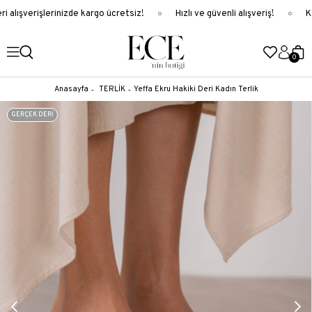
 alışverişlerinizde kargo ücretsiz!
Hızlı ve güvenli alışveriş!
Ka
0
Anasayfa
TERLİK
Yeffa Ekru Hakiki Deri Kadın Terlik
GERÇEK DERİ