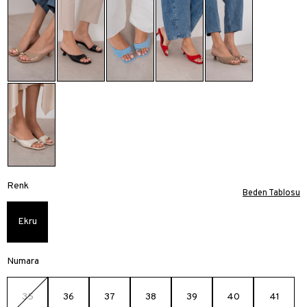
Renk
Beden Tablosu
Ekru
Numara
35
36
37
38
39
40
41