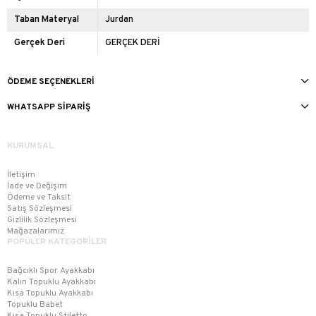
Taban Materyal
Jurdan
Gerçek Deri
GERÇEK DERİ
ÖDEME SEÇENEKLERI
WHATSAPP SIPARIŞ
KURUMSAL
İletişim
İade ve Değişim
Ödeme ve Taksit
Satış Sözleşmesi
Gizlilik Sözleşmesi
Mağazalarımız
POPÜLER KATEGORİLER
Bağcıklı Spor Ayakkabı
Kalın Topuklu Ayakkabı
Kısa Topuklu Ayakkabı
Topuklu Babet
Kısa Topuklu Stiletto