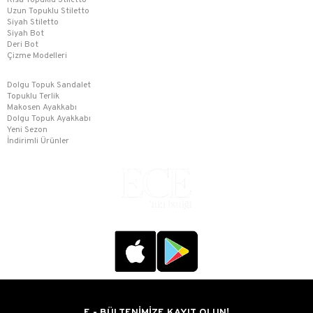
Uzun Topuklu Stiletto
Siyah Stiletto
Siyah Bot
Deri Bot
Çizme Modelleri
Dolgu Topuk Sandalet
Topuklu Terlik
Makosen Ayakkabı
Dolgu Topuk Ayakkabı
Yeni Sezon
İndirimli Ürünler
E - BÜLTENİMİZE KAYIT OLUN!