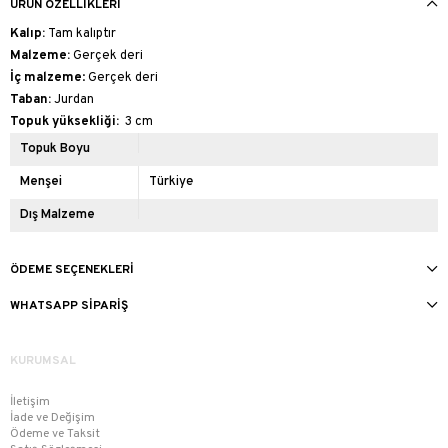
ÜRÜN ÖZELLIKLERI
Kalıp:
Tam kalıptır
Malzeme:
Gerçek deri
İç malzeme
: Gerçek deri
Taban:
Jurdan
Topuk yüksekliği:
3 cm
Topuk Boyu
Menşei
Türkiye
Dış Malzeme
ÖDEME SEÇENEKLERI
WHATSAPP SIPARIŞ
KURUMSAL
İletişim
İade ve Değişim
Ödeme ve Taksit