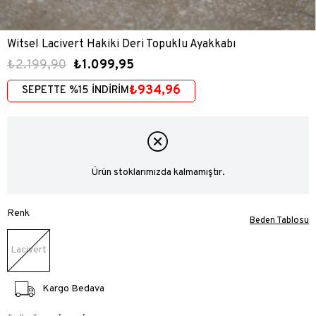
Witsel Lacivert Hakiki Deri Topuklu Ayakkabı
₺2.199,90
₺1.099,95
₺934,96
SEPETTE %15 İNDİRİM
Ürün stoklarımızda kalmamıştır.
Renk
Beden Tablosu
Lacivert
Kargo Bedava