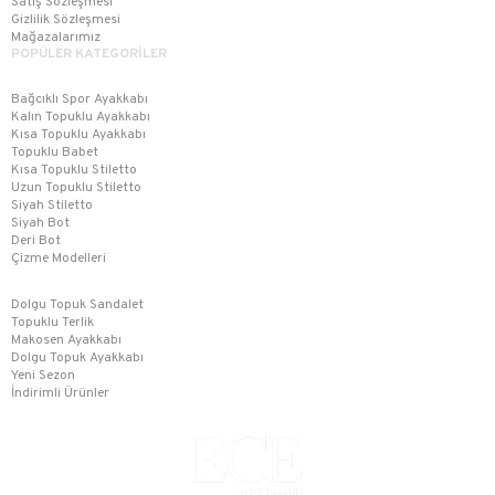
Satış Sözleşmesi
Gizlilik Sözleşmesi
Mağazalarımız
POPÜLER KATEGORİLER
Bağcıklı Spor Ayakkabı
Kalın Topuklu Ayakkabı
Kısa Topuklu Ayakkabı
Topuklu Babet
Kısa Topuklu Stiletto
Uzun Topuklu Stiletto
Siyah Stiletto
Siyah Bot
Deri Bot
Çizme Modelleri
Dolgu Topuk Sandalet
Topuklu Terlik
Makosen Ayakkabı
Dolgu Topuk Ayakkabı
Yeni Sezon
İndirimli Ürünler