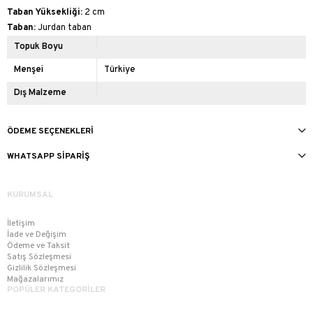
Taban Yüksekliği:
2 cm
Taban:
Jurdan taban
Topuk Boyu
Menşei
Türkiye
Dış Malzeme
ÖDEME SEÇENEKLERI
WHATSAPP SIPARIŞ
KURUMSAL
İletişim
İade ve Değişim
Ödeme ve Taksit
Satış Sözleşmesi
Gizlilik Sözleşmesi
Mağazalarımız
POPÜLER KATEGORİLER