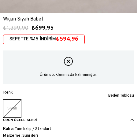
Wigan Siyah Babet
₺1.399,90
₺699,95
₺594,96
SEPETTE %15 İNDİRİM
Ürün stoklarımızda kalmamıştır.
Renk
Beden Tablosu
Siyah
ÜRÜN ÖZELLIKLERI
Kalıp:
Tam kalıp / Standart
Malzeme:
Suni deri