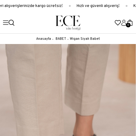
 alışverişlerinizde kargo ücretsiz!
Hızlı ve güvenli alışveriş!
Ka
0
Anasayfa
BABET
Wigan Siyah Babet