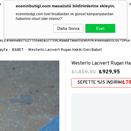
9 Taksit Fırsatı
16:00’a kadar verilen siparişler aynı gün kargoda!
1000
eceninbutigi.com masaüstü bildirimlerine ekleyin.
eceninbutigi.com özel fırsatlardan ve güncel kampanyalardan
haberiniz olsun ister misiniz?
Daha Sonra
Evet
KLU AYAKKABI
STİLETTO
SANDALET
TERLİK
BABET
MAKOSEN
SPOR AYAKKABI
DOLGU TOPUK 
ayfa
BABET
Westerlo Lacivert Rugan Hakiki Deri Babet
Westerlo Lacivert Rugan Ha
₺1.859,90
₺929,95
₺7
SEPETTE %15 İNDİRİM