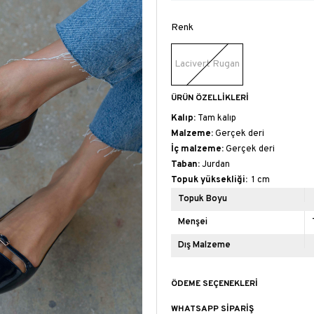
Renk
Lacivert Rugan
ÜRÜN ÖZELLIKLERI
Kalıp:
Tam kalıp
Malzeme:
Gerçek deri
İç malzeme:
Gerçek deri
Taban:
Jurdan
Topuk yüksekliği:
1 cm
Topuk Boyu
Menşei
Dış Malzeme
ÖDEME SEÇENEKLERI
WHATSAPP SIPARIŞ