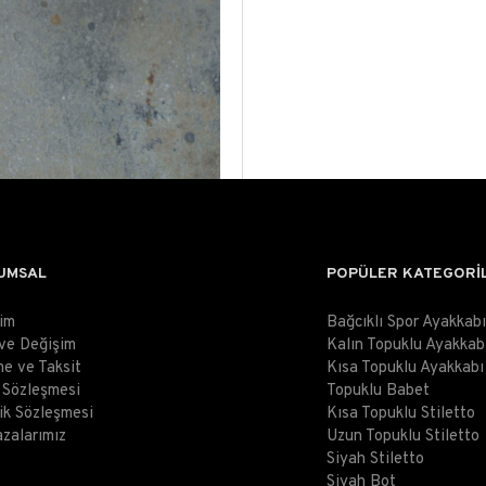
UMSAL
POPÜLER KATEGORİ
şim
Bağcıklı Spor Ayakkabı
 ve Değişim
Kalın Topuklu Ayakkab
e ve Taksit
Kısa Topuklu Ayakkabı
ş Sözleşmesi
Topuklu Babet
lik Sözleşmesi
Kısa Topuklu Stiletto
zalarımız
Uzun Topuklu Stiletto
Siyah Stiletto
Siyah Bot