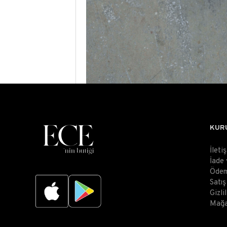
KUR
İleti
İade
Ödem
Satı
Gizli
Mağa