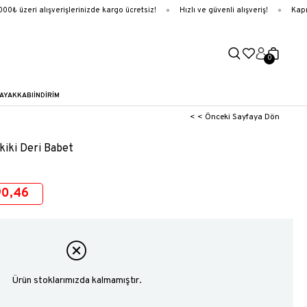
₺ üzeri alışverişlerinizde kargo ücretsiz!
Hızlı ve güvenli alışveriş!
Kapıd
0
AYAKKABI
İNDİRİM
< < Önceki Sayfaya Dön
kiki Deri Babet
90,46
Ürün stoklarımızda kalmamıştır.