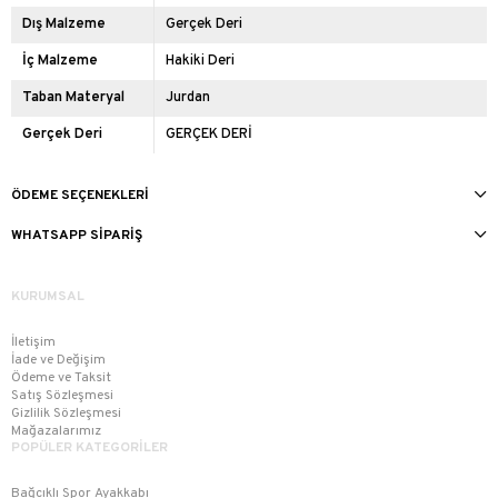
Dış Malzeme
Gerçek Deri
İç Malzeme
Hakiki Deri
Taban Materyal
Jurdan
Gerçek Deri
GERÇEK DERİ
ÖDEME SEÇENEKLERI
WHATSAPP SIPARIŞ
KURUMSAL
İletişim
İade ve Değişim
Ödeme ve Taksit
Satış Sözleşmesi
Gizlilik Sözleşmesi
Mağazalarımız
POPÜLER KATEGORİLER
Bağcıklı Spor Ayakkabı