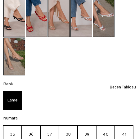
Renk
Beden Tablosu
Lame
Numara
35
36
37
38
39
40
41