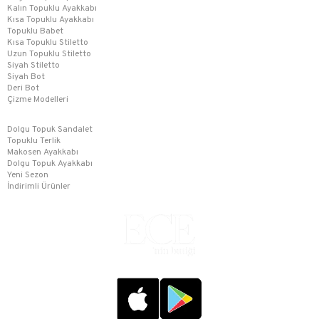
Kalın Topuklu Ayakkabı
Kısa Topuklu Ayakkabı
Topuklu Babet
Kısa Topuklu Stiletto
Uzun Topuklu Stiletto
Siyah Stiletto
Siyah Bot
Deri Bot
Çizme Modelleri
Dolgu Topuk Sandalet
Topuklu Terlik
Makosen Ayakkabı
Dolgu Topuk Ayakkabı
Yeni Sezon
İndirimli Ürünler