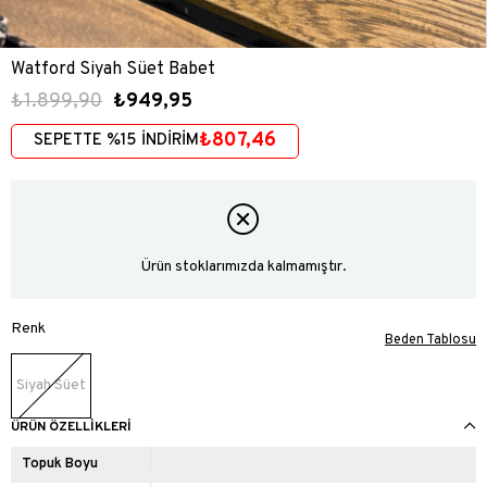
Watford Siyah Süet Babet
₺1.899,90
₺949,95
₺807,46
SEPETTE %15 İNDİRİM
Ürün stoklarımızda kalmamıştır.
Renk
Beden Tablosu
Siyah Süet
ÜRÜN ÖZELLIKLERI
Topuk Boyu