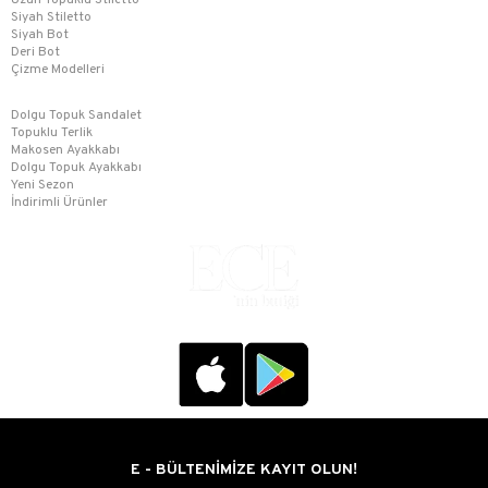
Uzun Topuklu Stiletto
Siyah Stiletto
Siyah Bot
Deri Bot
Çizme Modelleri
Dolgu Topuk Sandalet
Topuklu Terlik
Makosen Ayakkabı
Dolgu Topuk Ayakkabı
Yeni Sezon
İndirimli Ürünler
E - BÜLTENİMİZE KAYIT OLUN!