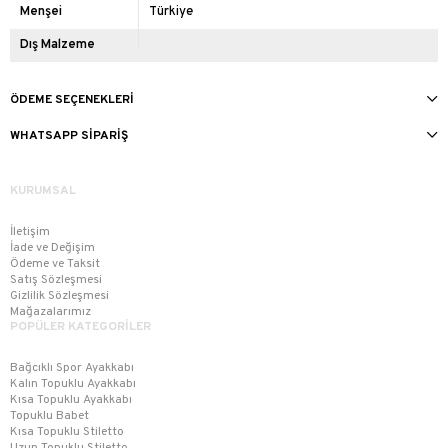
Menşei
Türkiye
Dış Malzeme
ÖDEME SEÇENEKLERI
WHATSAPP SIPARIŞ
KURUMSAL
İletişim
İade ve Değişim
Ödeme ve Taksit
Satış Sözleşmesi
Gizlilik Sözleşmesi
Mağazalarımız
POPÜLER KATEGORİLER
Bağcıklı Spor Ayakkabı
Kalın Topuklu Ayakkabı
Kısa Topuklu Ayakkabı
Topuklu Babet
Kısa Topuklu Stiletto