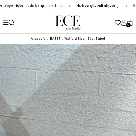
 alışverişlerinizde kargo ücretsiz!
Hızlı ve güvenli alışveriş!
Ka
0
Anasayfa
BABET
Watford Siyah Süet Babet