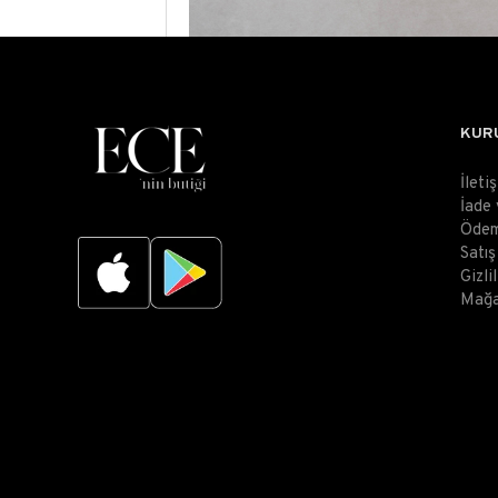
KUR
İleti
İade
Ödem
Satı
Gizli
Mağa