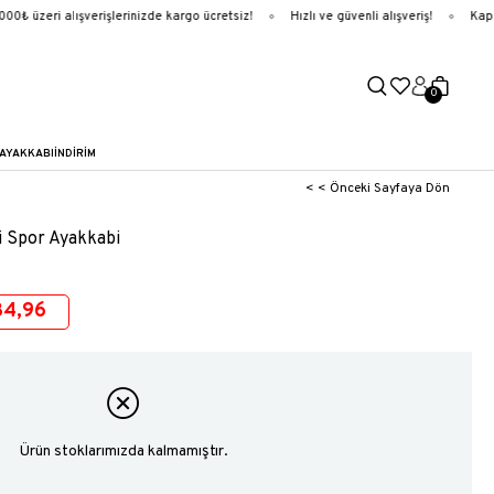
0₺ üzeri alışverişlerinizde kargo ücretsiz!
Hızlı ve güvenli alışveriş!
Kapıd
0
AYAKKABI
İNDİRİM
< < Önceki Sayfaya Dön
i Spor Ayakkabi
34,96
Ürün stoklarımızda kalmamıştır.