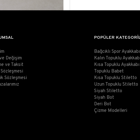
UMSAL
POPÜLER KATEGORİ
şim
Bağcıklı Spor Ayakkabı
 ve Değişim
Kalın Topuklu Ayakkab
e ve Taksit
Kısa Topuklu Ayakkabı
ş Sözleşmesi
Topuklu Babet
lik Sözleşmesi
Kısa Topuklu Stiletto
zalarımız
Uzun Topuklu Stiletto
Siyah Stiletto
Siyah Bot
Deri Bot
Çizme Modelleri