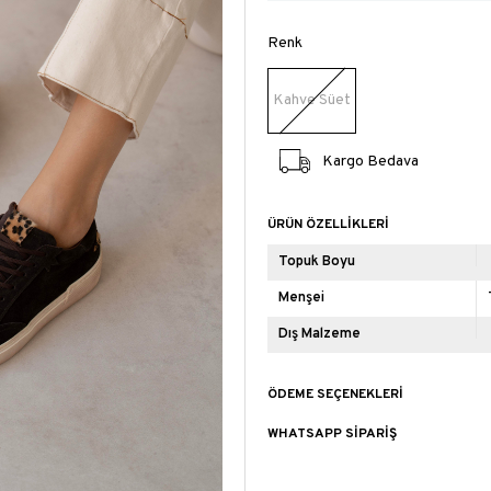
Renk
Kahve Süet
Kargo Bedava
ÜRÜN ÖZELLIKLERI
Topuk Boyu
Menşei
Dış Malzeme
ÖDEME SEÇENEKLERI
WHATSAPP SIPARIŞ