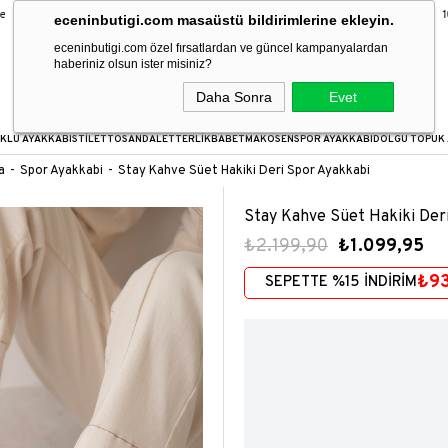
9 Taksit Fırsatı
16:00’a kadar verilen siparişler aynı gün kargoda!
100
eceninbutigi.com masaüstü bildirimlerine ekleyin.
eceninbutigi.com özel fırsatlardan ve güncel kampanyalardan
haberiniz olsun ister misiniz?
Daha Sonra
Evet
KLU AYAKKABI
STİLETTO
SANDALET
TERLİK
BABET
MAKOSEN
SPOR AYAKKABI
DOLGU TOPUK 
a
Spor Ayakkabi
Stay Kahve Süet Hakiki Deri Spor Ayakkabi
Stay Kahve Süet Hakiki Der
₺2.199,90
₺1.099,95
₺9
SEPETTE %15 İNDİRİM