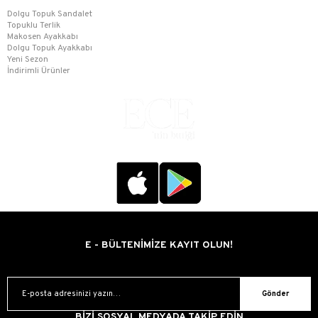
Dolgu Topuk Sandalet
Topuklu Terlik
Makosen Ayakkabı
Dolgu Topuk Ayakkabı
Yeni Sezon
İndirimli Ürünler
E - BÜLTENİMİZE KAYIT OLUN!
Gönder
BİZİ SOSYAL MEDYADA TAKİP EDİN