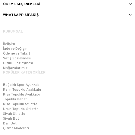
ÖDEME SEÇENEKLERI
WHATSAPP SIPARIŞ
KURUMSAL
İletişim
İade ve Değişim
Ödeme ve Taksit
Satış Sözleşmesi
Gizlilik Sözleşmesi
Mağazalarımız
POPÜLER KATEGORİLER
Bağcıklı Spor Ayakkabı
Kalın Topuklu Ayakkabı
Kısa Topuklu Ayakkabı
Topuklu Babet
Kısa Topuklu Stiletto
Uzun Topuklu Stiletto
Siyah Stiletto
Siyah Bot
Deri Bot
Çizme Modelleri