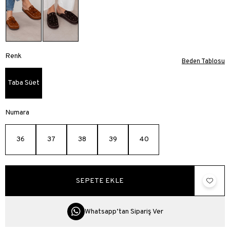
Renk
Beden Tablosu
Taba Süet
Numara
36
37
38
39
40
Whatsapp’tan Sipariş Ver