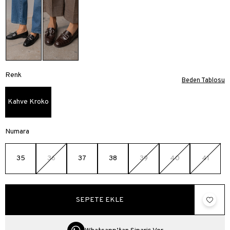
Renk
Beden Tablosu
Kahve Kroko
Numara
35
36
37
38
39
40
41