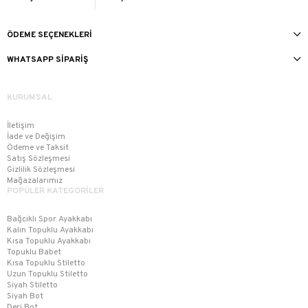
ÖDEME SEÇENEKLERI
WHATSAPP SIPARIŞ
KURUMSAL
İletişim
İade ve Değişim
Ödeme ve Taksit
Satış Sözleşmesi
Gizlilik Sözleşmesi
Mağazalarımız
POPÜLER KATEGORİLER
Bağcıklı Spor Ayakkabı
Kalın Topuklu Ayakkabı
Kısa Topuklu Ayakkabı
Topuklu Babet
Kısa Topuklu Stiletto
Uzun Topuklu Stiletto
Siyah Stiletto
Siyah Bot
Deri Bot