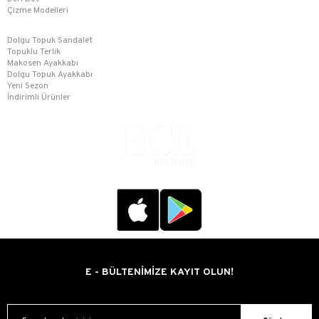
Çizme Modelleri
Dolgu Topuk Sandalet
Topuklu Terlik
Makosen Ayakkabı
Dolgu Topuk Ayakkabı
Yeni Sezon
İndirimli Ürünler
E - BÜLTENİMİZE KAYIT OLUN!