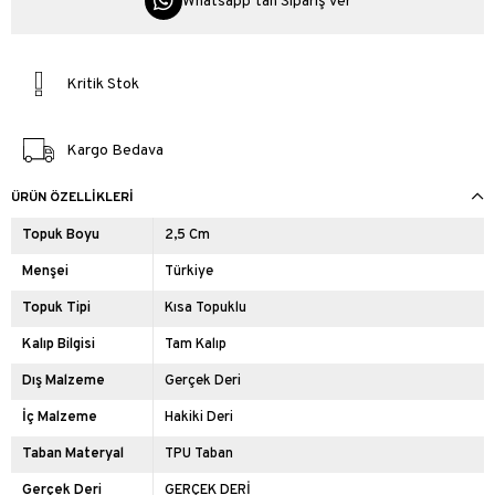
Whatsapp’tan Sipariş Ver
Kritik Stok
Kargo Bedava
ÜRÜN ÖZELLIKLERI
Topuk Boyu
2,5 Cm
Menşei
Türkiye
Topuk Tipi
Kısa Topuklu
Kalıp Bilgisi
Tam Kalıp
Dış Malzeme
Gerçek Deri
İç Malzeme
Hakiki Deri
Taban Materyal
TPU Taban
Gerçek Deri
GERÇEK DERİ