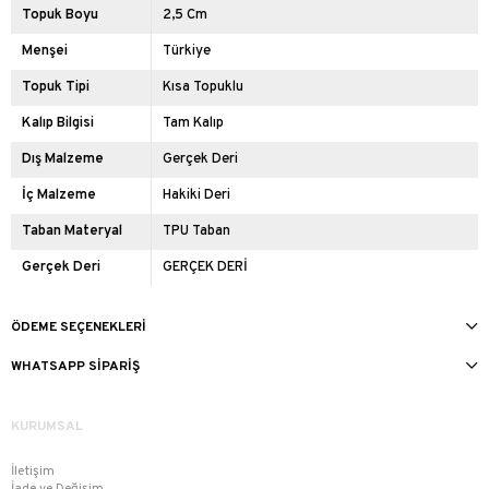
Topuk Boyu
2,5 Cm
Menşei
Türkiye
Topuk Tipi
Kısa Topuklu
Kalıp Bilgisi
Tam Kalıp
Dış Malzeme
Gerçek Deri
İç Malzeme
Hakiki Deri
Taban Materyal
TPU Taban
Gerçek Deri
GERÇEK DERİ
ÖDEME SEÇENEKLERI
WHATSAPP SIPARIŞ
KURUMSAL
İletişim