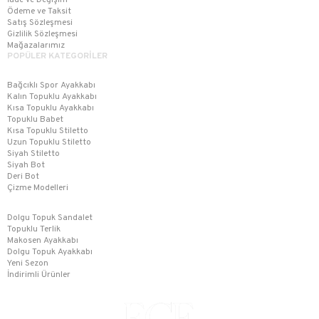
İade ve Değişim
Ödeme ve Taksit
Satış Sözleşmesi
Gizlilik Sözleşmesi
Mağazalarımız
POPÜLER KATEGORİLER
Bağcıklı Spor Ayakkabı
Kalın Topuklu Ayakkabı
Kısa Topuklu Ayakkabı
Topuklu Babet
Kısa Topuklu Stiletto
Uzun Topuklu Stiletto
Siyah Stiletto
Siyah Bot
Deri Bot
Çizme Modelleri
Dolgu Topuk Sandalet
Topuklu Terlik
Makosen Ayakkabı
Dolgu Topuk Ayakkabı
Yeni Sezon
İndirimli Ürünler