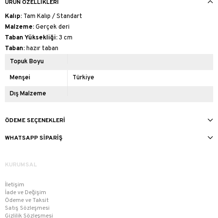
ÜRÜN ÖZELLIKLERI
Kalıp:
Tam Kalıp / Standart
Malzeme:
Gerçek deri
Taban Yüksekliği:
3 cm
Taban:
hazır taban
Topuk Boyu
Menşei
Türkiye
Dış Malzeme
ÖDEME SEÇENEKLERI
WHATSAPP SIPARIŞ
KURUMSAL
İletişim
İade ve Değişim
Ödeme ve Taksit
Satış Sözleşmesi
Gizlilik Sözleşmesi