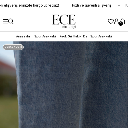
alışverişlerinizde kargo ücretsiz!
Hızlı ve güvenli alışveriş!
Ka
0
Anasayfa
Spor Ayakkabi
Paok Gri Hakiki Deri Spor Ayakkabi
GERÇEK DERİ