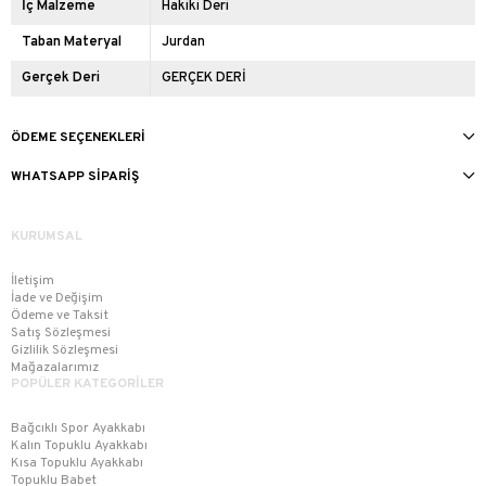
İç Malzeme
Hakiki Deri
Taban Materyal
Jurdan
Gerçek Deri
GERÇEK DERİ
ÖDEME SEÇENEKLERI
WHATSAPP SIPARIŞ
KURUMSAL
İletişim
İade ve Değişim
Ödeme ve Taksit
Satış Sözleşmesi
Gizlilik Sözleşmesi
Mağazalarımız
POPÜLER KATEGORİLER
Bağcıklı Spor Ayakkabı
Kalın Topuklu Ayakkabı
Kısa Topuklu Ayakkabı
Topuklu Babet