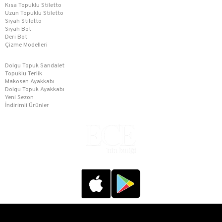
Kısa Topuklu Stiletto
Uzun Topuklu Stiletto
Siyah Stiletto
Siyah Bot
Deri Bot
Çizme Modelleri
Dolgu Topuk Sandalet
Topuklu Terlik
Makosen Ayakkabı
Dolgu Topuk Ayakkabı
Yeni Sezon
İndirimli Ürünler