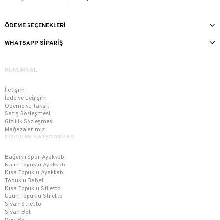
ÖDEME SEÇENEKLERI
WHATSAPP SIPARIŞ
KURUMSAL
İletişim
İade ve Değişim
Ödeme ve Taksit
Satış Sözleşmesi
Gizlilik Sözleşmesi
Mağazalarımız
POPÜLER KATEGORİLER
Bağcıklı Spor Ayakkabı
Kalın Topuklu Ayakkabı
Kısa Topuklu Ayakkabı
Topuklu Babet
Kısa Topuklu Stiletto
Uzun Topuklu Stiletto
Siyah Stiletto
Siyah Bot