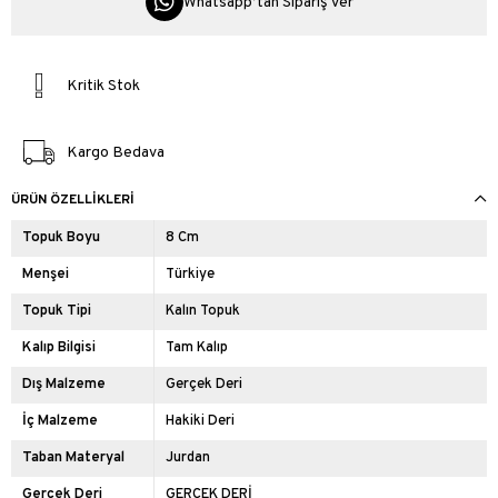
Whatsapp’tan Sipariş Ver
Kritik Stok
Kargo Bedava
ÜRÜN ÖZELLIKLERI
Topuk Boyu
8 Cm
Menşei
Türkiye
Topuk Tipi
Kalın Topuk
Kalıp Bilgisi
Tam Kalıp
Dış Malzeme
Gerçek Deri
İç Malzeme
Hakiki Deri
Taban Materyal
Jurdan
Gerçek Deri
GERÇEK DERİ