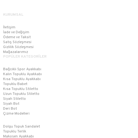
KURUMSAL
İletişim
İade ve Değişim
Ödeme ve Taksit
Satış Sözleşmesi
Gizlilik Sözleşmesi
Mağazalarımız
POPÜLER KATEGORİLER
Bağcıklı Spor Ayakkabı
Kalın Topuklu Ayakkabı
Kısa Topuklu Ayakkabı
Topuklu Babet
Kısa Topuklu Stiletto
Uzun Topuklu Stiletto
Siyah Stiletto
Siyah Bot
Deri Bot
Çizme Modelleri
Dolgu Topuk Sandalet
Topuklu Terlik
Makosen Ayakkabı