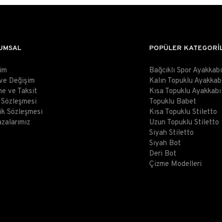
UMSAL
POPÜLER KATEGORİ
şim
Bağcıklı Spor Ayakkabı
 ve Değişim
Kalın Topuklu Ayakkab
e ve Taksit
Kısa Topuklu Ayakkabı
ş Sözleşmesi
Topuklu Babet
lik Sözleşmesi
Kısa Topuklu Stiletto
zalarımız
Uzun Topuklu Stiletto
Siyah Stiletto
Siyah Bot
Deri Bot
Çizme Modelleri