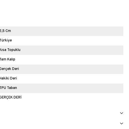
2,5 Cm
Türkiye
Kısa Topuklu
Tam Kalıp
Gerçek Deri
Hakiki Deri
TPU Taban
GERÇEK DERİ