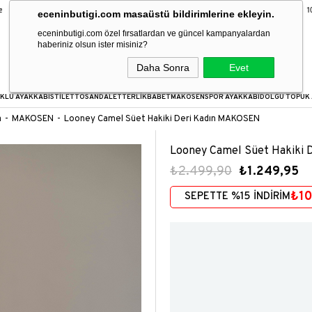
9 Taksit Fırsatı
16:00’a kadar verilen siparişler aynı gün kargoda!
1000₺
eceninbutigi.com masaüstü bildirimlerine ekleyin.
eceninbutigi.com özel fırsatlardan ve güncel kampanyalardan
haberiniz olsun ister misiniz?
Daha Sonra
Evet
KLU AYAKKABI
STİLETTO
SANDALET
TERLİK
BABET
MAKOSEN
SPOR AYAKKABI
DOLGU TOPUK 
a
MAKOSEN
Looney Camel Süet Hakiki Deri Kadın MAKOSEN
Looney Camel Süet Hakiki
₺2.499,90
₺1.249,95
₺10
SEPETTE %15 İNDİRİM