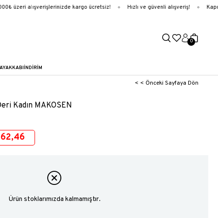
 üzeri alışverişlerinizde kargo ücretsiz!
Hızlı ve güvenli alışveriş!
Kapıda
0
AYAKKABI
İNDİRİM
< < Önceki Sayfaya Dön
 Deri Kadın MAKOSEN
62,46
Ürün stoklarımızda kalmamıştır.