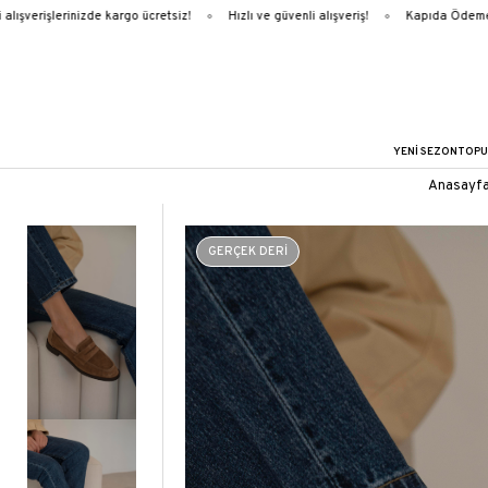
şverişlerinizde kargo ücretsiz!
Hızlı ve güvenli alışveriş!
Kapıda Ödeme
YENİ SEZON
TOPU
Anasayf
GERÇEK DERİ