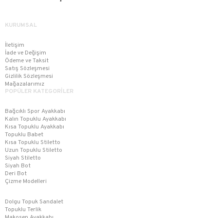
KURUMSAL
İletişim
İade ve Değişim
Ödeme ve Taksit
Satış Sözleşmesi
Gizlilik Sözleşmesi
Mağazalarımız
POPÜLER KATEGORİLER
Bağcıklı Spor Ayakkabı
Kalın Topuklu Ayakkabı
Kısa Topuklu Ayakkabı
Topuklu Babet
Kısa Topuklu Stiletto
Uzun Topuklu Stiletto
Siyah Stiletto
Siyah Bot
Deri Bot
Çizme Modelleri
Dolgu Topuk Sandalet
Topuklu Terlik
Makosen Ayakkabı