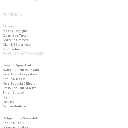
KURUMSAL
İletişim
İade ve Değişim
Ödeme ve Taksit
Satış Sözleşmesi
Gizlilik Sözleşmesi
Mağazalarımız
POPÜLER KATEGORİLER
Bağcıklı Spor Ayakkabı
Kalın Topuklu Ayakkabı
Kısa Topuklu Ayakkabı
Topuklu Babet
Kısa Topuklu Stiletto
Uzun Topuklu Stiletto
Siyah Stiletto
Siyah Bot
Deri Bot
Çizme Modelleri
Dolgu Topuk Sandalet
Topuklu Terlik
Makosen Ayakkabı