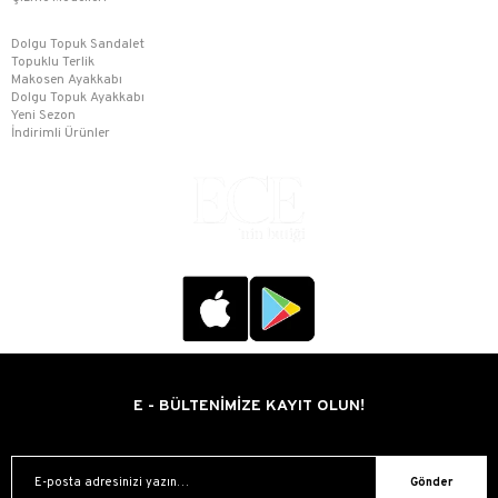
Dolgu Topuk Sandalet
Topuklu Terlik
Makosen Ayakkabı
Dolgu Topuk Ayakkabı
Yeni Sezon
İndirimli Ürünler
E - BÜLTENİMİZE KAYIT OLUN!
Gönder