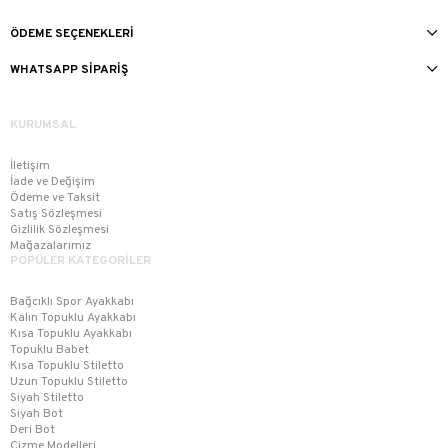
ÖDEME SEÇENEKLERI
WHATSAPP SIPARIŞ
KURUMSAL
İletişim
İade ve Değişim
Ödeme ve Taksit
Satış Sözleşmesi
Gizlilik Sözleşmesi
Mağazalarımız
POPÜLER KATEGORİLER
Bağcıklı Spor Ayakkabı
Kalın Topuklu Ayakkabı
Kısa Topuklu Ayakkabı
Topuklu Babet
Kısa Topuklu Stiletto
Uzun Topuklu Stiletto
Siyah Stiletto
Siyah Bot
Deri Bot
Çizme Modelleri