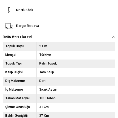
Kritik Stok
Kargo Bedava
ÜRÜN ÖZELLIKLERI
Topuk Boyu
5 Cm
Menşei
Türkiye
Topuk Tipi
Kalın Topuk
Kalıp Bilgisi
Tam Kalıp
Dış Malzeme
Deri
İç Malzeme
Sıcak Astar
Taban Materyal
TPU Taban
Çizme Uzunluğu
41 Cm
Baldır Genişliği
37 Cm