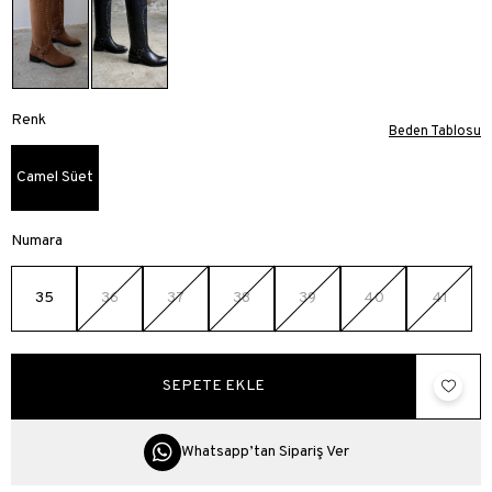
Renk
Beden Tablosu
Camel Süet
Numara
35
36
37
38
39
40
41
Whatsapp’tan Sipariş Ver