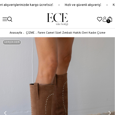
 alışverişlerinizde kargo ücretsiz!
Hızlı ve güvenli alışveriş!
Ka
0
Anasayfa
ÇİZME
Faren Camel Süet Zımbalı Hakiki Deri Kadın Çizme
GERÇEK DERİ