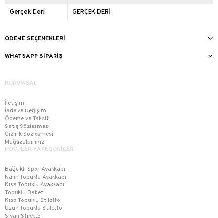
Gerçek Deri
GERÇEK DERİ
ÖDEME SEÇENEKLERI
WHATSAPP SIPARIŞ
KURUMSAL
İletişim
İade ve Değişim
Ödeme ve Taksit
Satış Sözleşmesi
Gizlilik Sözleşmesi
Mağazalarımız
POPÜLER KATEGORİLER
Bağcıklı Spor Ayakkabı
Kalın Topuklu Ayakkabı
Kısa Topuklu Ayakkabı
Topuklu Babet
Kısa Topuklu Stiletto
Uzun Topuklu Stiletto
Siyah Stiletto