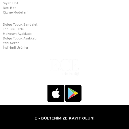
Siyah Bot
Deri Bot
Çizme Modelleri
Dolgu Topuk Sandalet
Topuklu Terlik
Makosen Ayakkabı
Dolgu Topuk Ayakkabı
Yeni Sezon
İndirimli Ürünler
E - BÜLTENİMİZE KAYIT OLUN!