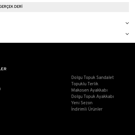
GERÇEK DERİ
LER
Dolgu Topuk Sandalet
Topuklu Terlik
ı
Makosen Ayakkabı
Dolgu Topuk Ayakkabı
Yeni Sezon
İndirimli Ürünler