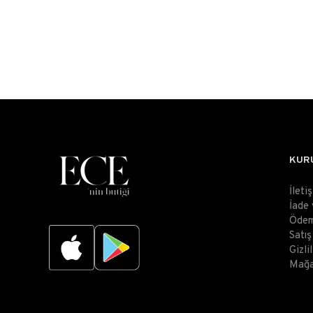
KUR
İleti
İade
Ödem
Satı
Gizli
Mağa