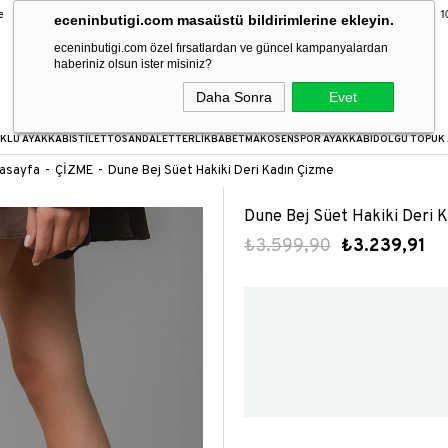
9 Taksit Fırsatı
16:00’a kadar verilen siparişler aynı gün kargoda!
1000
eceninbutigi.com masaüstü bildirimlerine ekleyin.
eceninbutigi.com özel fırsatlardan ve güncel kampanyalardan
haberiniz olsun ister misiniz?
Daha Sonra
Evet
KLU AYAKKABI
STİLETTO
SANDALET
TERLİK
BABET
MAKOSEN
SPOR AYAKKABI
DOLGU TOPUK 
asayfa
ÇİZME
Dune Bej Süet Hakiki Deri Kadın Çizme
Dune Bej Süet Hakiki Deri 
₺3.599,90
₺3.239,91