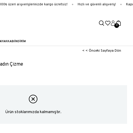
₺ üzeri alışverişlerinizde kargo ücretsiz!
Hızlı ve güvenli alışveriş!
Kapıd
0
AYAKKABI
İNDİRİM
< < Önceki Sayfaya Dön
Kadın Çizme
Ürün stoklarımızda kalmamıştır.