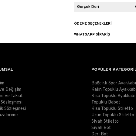
Gerçek Deri
ÖDEME SEÇENEKLERI
WHATSAPP SIPARIŞ
UMSAL
POPÜLER KATEGORİ
şim
Bağcıklı Spor Ayakkabı
 ve Değişim
Kalın Topuklu Ayakkab
e ve Taksit
Kısa Topuklu Ayakkabı
ş Sözleşmesi
Topuklu Babet
lik Sözleşmesi
Kısa Topuklu Stiletto
zalarımız
Uzun Topuklu Stiletto
Siyah Stiletto
Siyah Bot
Deri Bot