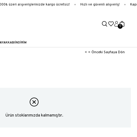
0₺ üzeri alışverişlerinizde kargo ücretsiz!
Hızlı ve güvenli alışveriş!
Kapıd
0
AYAKKABI
İNDİRİM
< < Önceki Sayfaya Dön
Ürün stoklarımızda kalmamıştır.