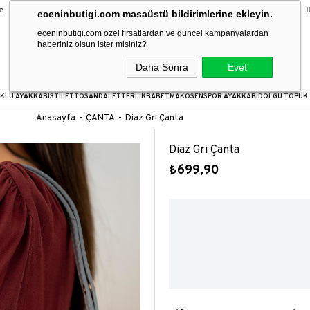
9 Taksit Fırsatı
16:00’a kadar verilen siparişler aynı gün kargoda!
100
eceninbutigi.com masaüstü bildirimlerine ekleyin.
eceninbutigi.com özel fırsatlardan ve güncel kampanyalardan
haberiniz olsun ister misiniz?
Daha Sonra
Evet
KLU AYAKKABI
STİLETTO
SANDALET
TERLİK
BABET
MAKOSEN
SPOR AYAKKABI
DOLGU TOPUK 
Anasayfa
ÇANTA
Diaz Gri Çanta
Diaz Gri Çanta
₺699,90