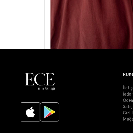
KUR
İleti
İade
Ödem
Satı
Gizli
Mağa