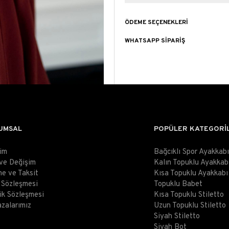
ÖDEME SEÇENEKLERI
WHATSAPP SIPARIŞ
UMSAL
POPÜLER KATEGORİ
şim
Bağcıklı Spor Ayakkabı
 ve Değişim
Kalın Topuklu Ayakkab
e ve Taksit
Kısa Topuklu Ayakkabı
ş Sözleşmesi
Topuklu Babet
lik Sözleşmesi
Kısa Topuklu Stiletto
zalarımız
Uzun Topuklu Stiletto
Siyah Stiletto
Siyah Bot