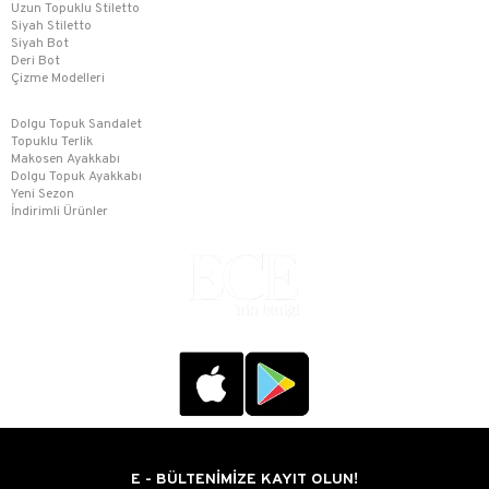
Uzun Topuklu Stiletto
Siyah Stiletto
Siyah Bot
Deri Bot
Çizme Modelleri
Dolgu Topuk Sandalet
Topuklu Terlik
Makosen Ayakkabı
Dolgu Topuk Ayakkabı
Yeni Sezon
İndirimli Ürünler
E - BÜLTENİMİZE KAYIT OLUN!