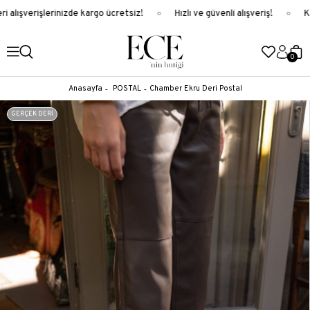
 alışverişlerinizde kargo ücretsiz!
Hızlı ve güvenli alışveriş!
Ka
0
Anasayfa
POSTAL
Chamber Ekru Deri Postal
GERÇEK DERİ