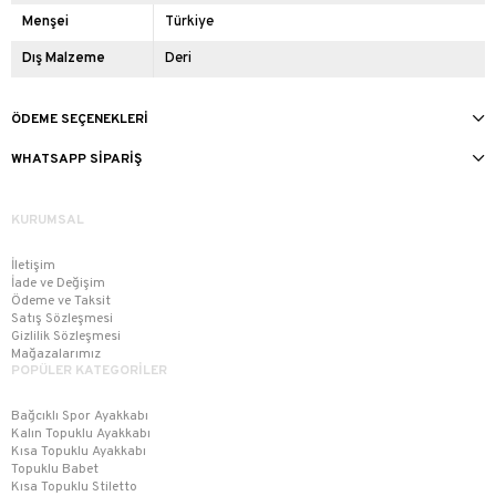
Menşei
Türkiye
Dış Malzeme
Deri
ÖDEME SEÇENEKLERI
WHATSAPP SIPARIŞ
KURUMSAL
İletişim
İade ve Değişim
Ödeme ve Taksit
Satış Sözleşmesi
Gizlilik Sözleşmesi
Mağazalarımız
POPÜLER KATEGORİLER
Bağcıklı Spor Ayakkabı
Kalın Topuklu Ayakkabı
Kısa Topuklu Ayakkabı
Topuklu Babet
Kısa Topuklu Stiletto