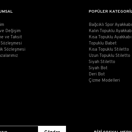
UMSAL
POPÜLER KATEGORİ
şim
Bağcıklı Spor Ayakkabı
 ve Değişim
Kalın Topuklu Ayakkab
e ve Taksit
Kısa Topuklu Ayakkabı
ş Sözleşmesi
Topuklu Babet
lik Sözleşmesi
Kısa Topuklu Stiletto
zalarımız
Uzun Topuklu Stiletto
Siyah Stiletto
Siyah Bot
Deri Bot
Çizme Modelleri