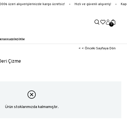
0₺ üzeri alışverişlerinizde kargo ücretsiz!
Hızlı ve güvenli alışveriş!
Kapı
0
AYAKKABI
İNDİRİM
< < Önceki Sayfaya Dön
Deri Çizme
Ürün stoklarımızda kalmamıştır.