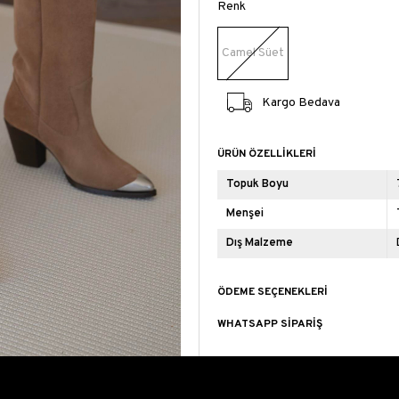
Renk
Camel Süet
Kargo Bedava
ÜRÜN ÖZELLIKLERI
Topuk Boyu
Menşei
Dış Malzeme
ÖDEME SEÇENEKLERI
WHATSAPP SIPARIŞ