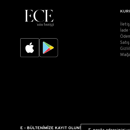
KUR
İleti
İade
Ödem
Satı
Gizli
Mağa
E - BÜLTENİMİZE KAYIT OLUN!