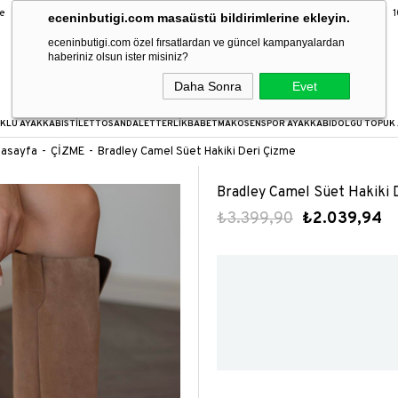
9 Taksit Fırsatı
16:00’a kadar verilen siparişler aynı gün kargoda!
100
eceninbutigi.com masaüstü bildirimlerine ekleyin.
eceninbutigi.com özel fırsatlardan ve güncel kampanyalardan
haberiniz olsun ister misiniz?
Daha Sonra
Evet
KLU AYAKKABI
STİLETTO
SANDALET
TERLİK
BABET
MAKOSEN
SPOR AYAKKABI
DOLGU TOPUK 
asayfa
ÇİZME
Bradley Camel Süet Hakiki Deri Çizme
Bradley Camel Süet Hakiki 
₺3.399,90
₺2.039,94