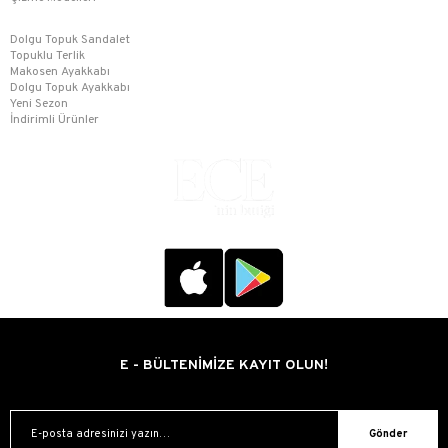
Dolgu Topuk Sandalet
Topuklu Terlik
Makosen Ayakkabı
Dolgu Topuk Ayakkabı
Yeni Sezon
İndirimli Ürünler
E - BÜLTENİMİZE KAYIT OLUN!
Gönder