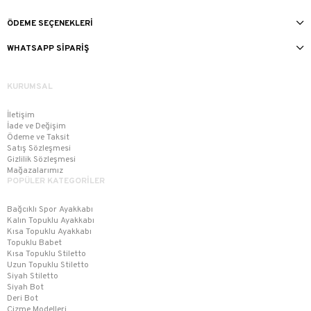
ÖDEME SEÇENEKLERI
WHATSAPP SIPARIŞ
KURUMSAL
İletişim
İade ve Değişim
Ödeme ve Taksit
Satış Sözleşmesi
Gizlilik Sözleşmesi
Mağazalarımız
POPÜLER KATEGORİLER
Bağcıklı Spor Ayakkabı
Kalın Topuklu Ayakkabı
Kısa Topuklu Ayakkabı
Topuklu Babet
Kısa Topuklu Stiletto
Uzun Topuklu Stiletto
Siyah Stiletto
Siyah Bot
Deri Bot
Çizme Modelleri