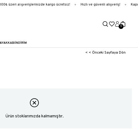
₺ üzeri alışverişlerinizde kargo ücretsiz!
Hızlı ve güvenli alışveriş!
Kapıd
0
AYAKKABI
İNDİRİM
< < Önceki Sayfaya Dön
Ürün stoklarımızda kalmamıştır.