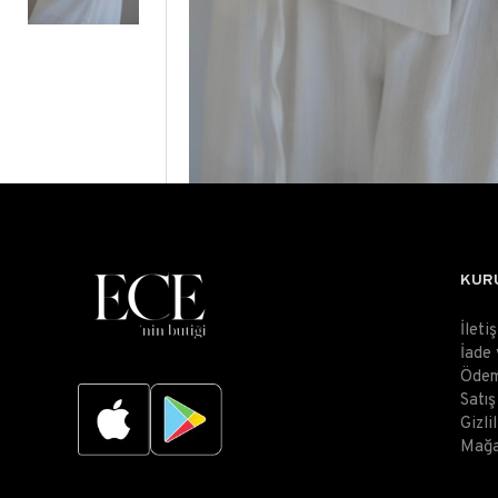
KUR
İleti
İade
Ödem
Satı
Gizli
Mağa