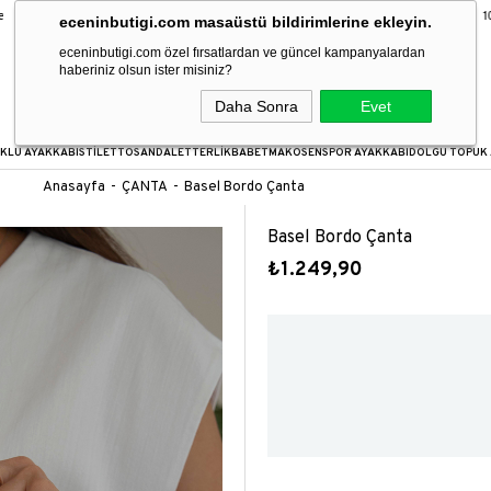
9 Taksit Fırsatı
16:00’a kadar verilen siparişler aynı gün kargoda!
1000
eceninbutigi.com masaüstü bildirimlerine ekleyin.
eceninbutigi.com özel fırsatlardan ve güncel kampanyalardan
haberiniz olsun ister misiniz?
Daha Sonra
Evet
KLU AYAKKABI
STİLETTO
SANDALET
TERLİK
BABET
MAKOSEN
SPOR AYAKKABI
DOLGU TOPUK 
Anasayfa
ÇANTA
Basel Bordo Çanta
Basel Bordo Çanta
₺1.249,90