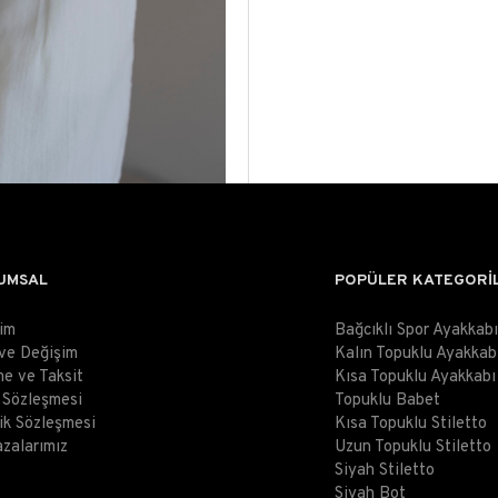
UMSAL
POPÜLER KATEGORİ
şim
Bağcıklı Spor Ayakkabı
 ve Değişim
Kalın Topuklu Ayakkab
e ve Taksit
Kısa Topuklu Ayakkabı
ş Sözleşmesi
Topuklu Babet
lik Sözleşmesi
Kısa Topuklu Stiletto
zalarımız
Uzun Topuklu Stiletto
Siyah Stiletto
Siyah Bot