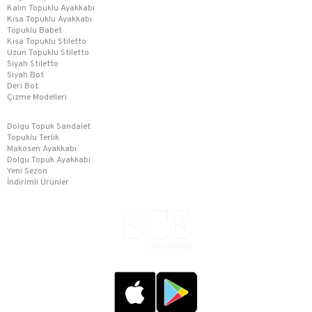
Kalın Topuklu Ayakkabı
Kısa Topuklu Ayakkabı
Topuklu Babet
Kısa Topuklu Stiletto
Uzun Topuklu Stiletto
Siyah Stiletto
Siyah Bot
Deri Bot
Çizme Modelleri
Dolgu Topuk Sandalet
Topuklu Terlik
Makosen Ayakkabı
Dolgu Topuk Ayakkabı
Yeni Sezon
İndirimli Ürünler