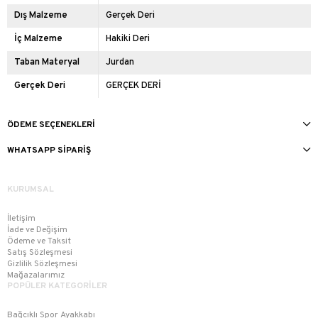
Dış Malzeme
Gerçek Deri
İç Malzeme
Hakiki Deri
Taban Materyal
Jurdan
Gerçek Deri
GERÇEK DERİ
ÖDEME SEÇENEKLERI
WHATSAPP SIPARIŞ
KURUMSAL
İletişim
İade ve Değişim
Ödeme ve Taksit
Satış Sözleşmesi
Gizlilik Sözleşmesi
Mağazalarımız
POPÜLER KATEGORİLER
Bağcıklı Spor Ayakkabı