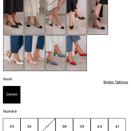
Renk
Beden Tablosu
Denim
Numara
35
36
37
38
39
40
41