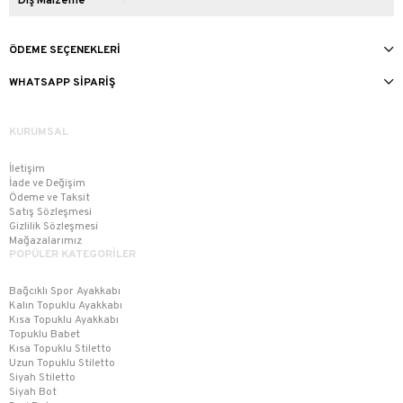
Dış Malzeme
ÖDEME SEÇENEKLERI
WHATSAPP SIPARIŞ
KURUMSAL
İletişim
İade ve Değişim
Ödeme ve Taksit
Satış Sözleşmesi
Gizlilik Sözleşmesi
Mağazalarımız
POPÜLER KATEGORİLER
Bağcıklı Spor Ayakkabı
Kalın Topuklu Ayakkabı
Kısa Topuklu Ayakkabı
Topuklu Babet
Kısa Topuklu Stiletto
Uzun Topuklu Stiletto
Siyah Stiletto
Siyah Bot