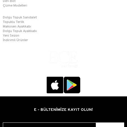
Deri Bot
Çizme Modelleri
Dolgu Topuk Sandalet
Topuklu Terlik
Makosen Ayakkabı
Dolgu Topuk Ayakkabı
Yeni Sezon
İndirimli Ürünler
E - BÜLTENİMİZE KAYIT OLUN!