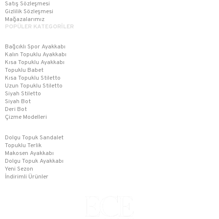
Satış Sözleşmesi
Gizlilik Sözleşmesi
Mağazalarımız
POPÜLER KATEGORİLER
Bağcıklı Spor Ayakkabı
Kalın Topuklu Ayakkabı
Kısa Topuklu Ayakkabı
Topuklu Babet
Kısa Topuklu Stiletto
Uzun Topuklu Stiletto
Siyah Stiletto
Siyah Bot
Deri Bot
Çizme Modelleri
Dolgu Topuk Sandalet
Topuklu Terlik
Makosen Ayakkabı
Dolgu Topuk Ayakkabı
Yeni Sezon
İndirimli Ürünler