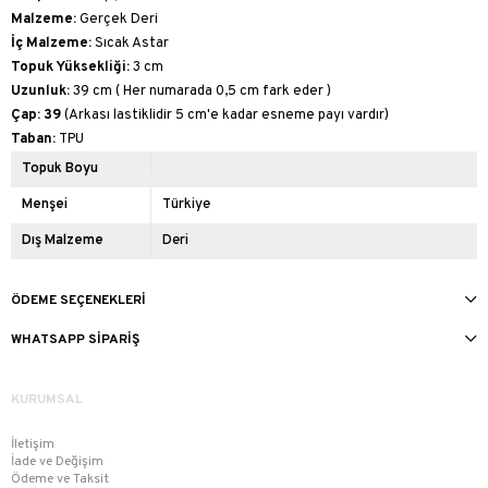
Malzeme:
Gerçek Deri
İç Malzeme:
Sıcak Astar
Topuk Yüksekliği:
3 cm
Uzunluk:
39 cm ( Her numarada 0,5 cm fark eder )
Çap: 39
(Arkası lastiklidir 5 cm'e kadar esneme payı vardır)
Taban:
TPU
Topuk Boyu
Menşei
Türkiye
Dış Malzeme
Deri
ÖDEME SEÇENEKLERI
WHATSAPP SIPARIŞ
KURUMSAL
İletişim
İade ve Değişim
Ödeme ve Taksit