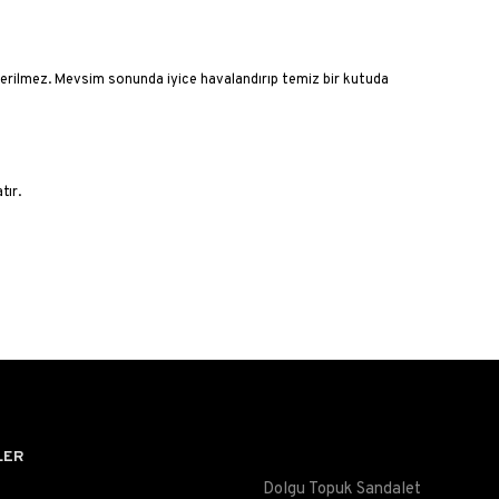
nerilmez. Mevsim sonunda iyice havalandırıp temiz bir kutuda
tır.
LER
Dolgu Topuk Sandalet