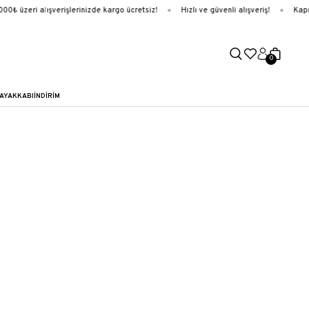
0₺ üzeri alışverişlerinizde kargo ücretsiz!
Hızlı ve güvenli alışveriş!
Kapı
0
AYAKKABI
İNDİRİM