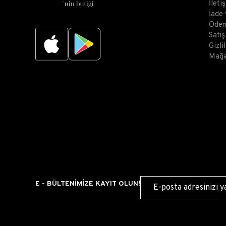
İleti
İade
Ödem
Satı
Gizli
Mağa
E - BÜLTENİMİZE KAYIT OLUN!