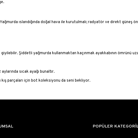
ge.
 Yağmurda ıslandığında doğal hava ile kurutulmalı; radyatör ve direkt güneş ö
giyilebilir. Şiddetli yağmurda kullanmaktan kaçınmak ayakkabının ömrünü uza
aylarında sıcak ayağı bunaltır.
ı kış parçaları için
bot koleksiyonu
da seni bekliyor.
UMSAL
POPÜLER KATEGORİ