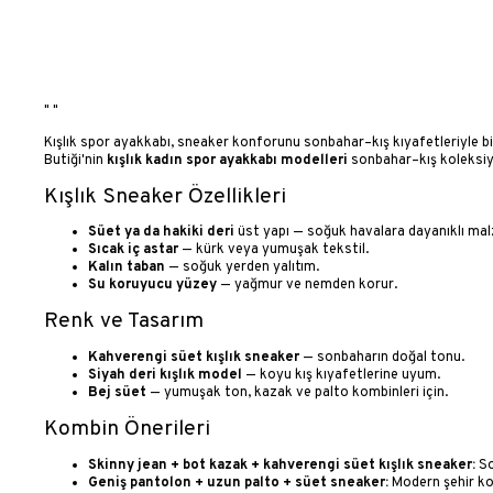
"
"
Kışlık spor ayakkabı, sneaker konforunu sonbahar–kış kıyafetleriyle bir
Butiği'nin
kışlık kadın spor ayakkabı modelleri
sonbahar–kış koleksiy
Kışlık Sneaker Özellikleri
Süet ya da hakiki deri
üst yapı — soğuk havalara dayanıklı ma
Sıcak iç astar
— kürk veya yumuşak tekstil.
Kalın taban
— soğuk yerden yalıtım.
Su koruyucu yüzey
— yağmur ve nemden korur.
Renk ve Tasarım
Kahverengi süet kışlık sneaker
— sonbaharın doğal tonu.
Siyah deri kışlık model
— koyu kış kıyafetlerine uyum.
Bej süet
— yumuşak ton, kazak ve palto kombinleri için.
Kombin Önerileri
Skinny jean + bot kazak + kahverengi süet kışlık sneaker:
So
Geniş pantolon + uzun palto + süet sneaker:
Modern şehir ko