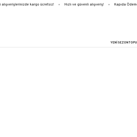
lışverişlerinizde kargo ücretsiz!
Hızlı ve güvenli alışveriş!
Kapıda Ödeme
YENİ SEZON
TOPU